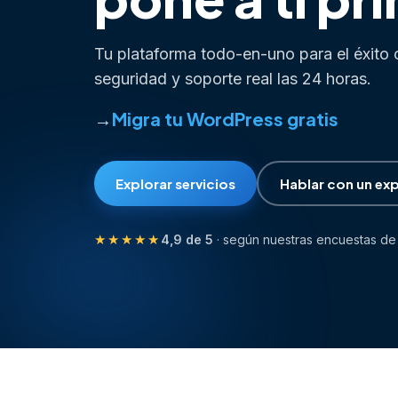
Tu plataforma todo-en-uno para el éxito o
Lanza tu sitio web
seguridad y soporte real las 24 horas.
Vende online con tu tienda
Migra tu WordPress gratis
Registra tu dominio .com.ar
Crea tu web sin programar
Explorar servicios
Hablar con un ex
Lanza tu sitio web
★★★★★
4,9 de 5
· según nuestras encuestas de 