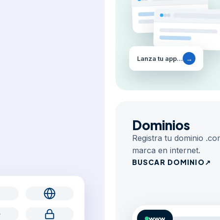
Lanza tu app…
→
Dominios
Registra tu dominio .co
marca en internet.
BUSCAR DOMINIO
↗
www