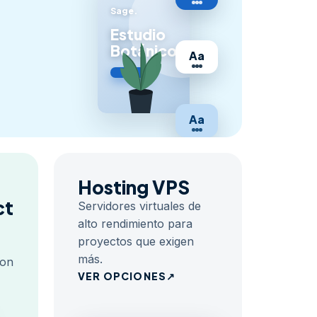
Sage.
Estudio
Botánico
Aa
Aa
Hosting VPS
ct
Servidores virtuales de
alto rendimiento para
proyectos que exigen
más.
con
VER OPCIONES
↗