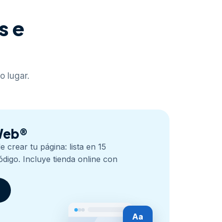
s e
o lugar.
 Web®
 crear tu página: lista en 15
ódigo. Incluye tienda online con
Aa