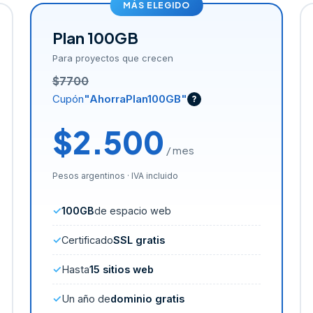
MÁS ELEGIDO
Plan 100GB
Para proyectos que crecen
$7700
Cupón
"AhorraPlan100GB"
?
$2.500
/ mes
Pesos argentinos · IVA incluido
100GB
de espacio web
Certificado
SSL gratis
Hasta
15 sitios web
Un año de
dominio gratis