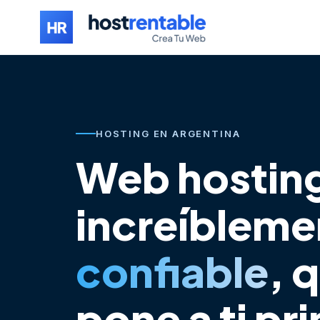
HOSTING EN ARGENTINA
Web hostin
increíbleme
confiable
, 
pone a ti pr