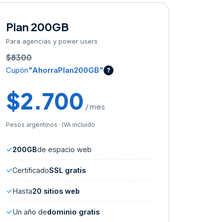
Plan 200GB
Para agencias y power users
$8300
Cupón
"AhorraPlan200GB"
?
$2.700
/ mes
Pesos argentinos · IVA incluido
200GB
de espacio web
Certificado
SSL gratis
Hasta
20 sitios web
Un año de
dominio gratis