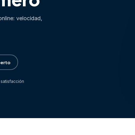
nline: velocidad,
perto
satisfacción