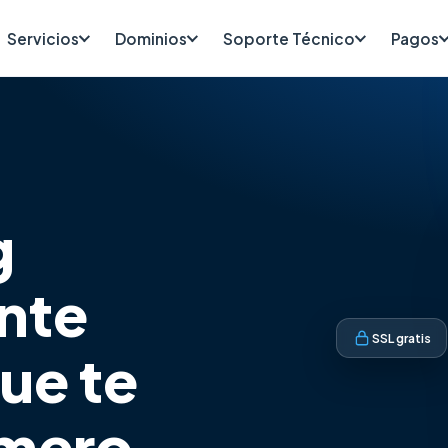
Servicios
Dominios
Soporte Técnico
Pagos
g
nte
SSL gratis
que te
imero
Dominios .ar