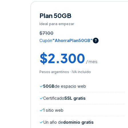
Plan 50GB
Ideal para empezar
$7100
Cupón
"AhorraPlan50GB"
?
$2.300
/ mes
Pesos argentinos · IVA incluido
50GB
de espacio web
Certificado
SSL gratis
1 sitio web
Un año de
dominio gratis